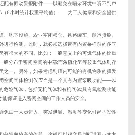
还配有振动警报附件——以避免在嘈杂环境中听不到声
WA（8小时统计权重平均值）——为工人健康和安全提供
道、地下设施、农业密闭粮仓、铁路罐车、船运货舱、
外进行检测。此时，就必须选择带有内置采样泵的多气
类有很大的不同。比如：一般意义上的可燃气体的比重
一般分布于密闭空间的中部;而象硫化氢等较重气体则存
类之一。另外，如果考虑到罐内可能的有机物质的挥发
闭空间气体检测仪应当是一个具有内置泵吸功能——以
的危险气体，包括无机气体和有机气体;具有氧检测功能
才能保证进入密闭空间的工作人员的安全。
避免由于人员进入、突发泄漏、温度等变化引起挥发性
和分辨率较高的仪器，这样可以很容易判断泄漏点的方