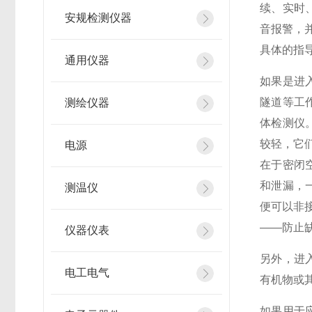
续、实时
安规检测仪器
音报警，
具体的指
通用仪器
如果是进
隧道等工
测绘仪器
体检测仪
较轻，它
电源
在于密闭
和泄漏，
测温仪
便可以非
——防止
仪器仪表
另外，进
电工电气
有机物或
如果用于