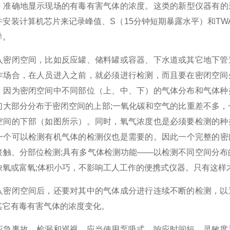
、准确地显示现场的有毒有害气体的浓度。这类的新型仪器有的
并安装计算机芯片来记录峰值、S（15分钟短期暴露水平）和T
导。
入密闭空间，比如反应罐、储料罐或容器、下水道或其它地下管
作场合，在人员进入之前，就必须进行检测，而且要在密闭空间
。因为密闭空间中不同部位（上、中、下）的气体分布和气体种
们大部分分布于密闭空间的上部;一氧化碳和空气的比重差不多，
空间的下部（如图所示）。同时，氧气浓度也是必须要检测的种
一个可以检测有机气体的检测仪也是需要的。因此一个完整的密
接触、分部位检测;具有多气体检测功能——以检测不同空间分布
缺氧或富氧;体积小巧，不影响工人工作的便携式仪器。只有这样
入密闭空间后，还要对其中的气体成分进行连续不断的检测，以
其它有毒有害气体的浓度变化。
应急事故、检漏和巡视，应当使用泵吸式、响应时间短、灵敏度