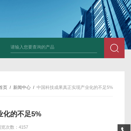
AZ86032荧光溶氧水质检测仪
DA501DM5E超声波测头
SHB-1K 
首页
/
新闻中心
/
中国科技成果真正实现产业化的不足5%
业化的不足5%
浏览次数：4157