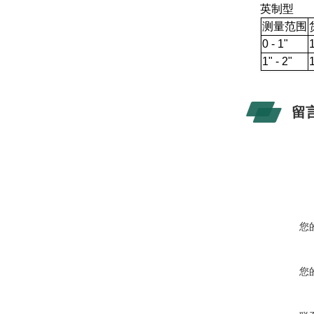
英制型
测量范围
0 - 1"
1" - 2"
留
您
您