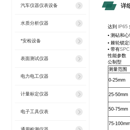
详
汽车仪器仪表设备
水质分析仪器
达到
IP65
•
测砧和心
*安检设备
•
棘轮锁定
•
带有
SP
性能参数
表面测试仪器
公制型
测量范围
电力电工仪器
0
-25mm
计量标定仪器
25
-50mm
50
-75mm
电子工具仪表
75
-100m
通用检测仪器