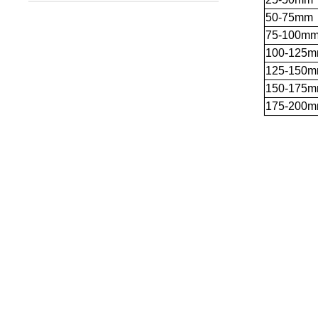
50
-75mm
75
-100m
100
-125
125
-150
150
-175
175
-200