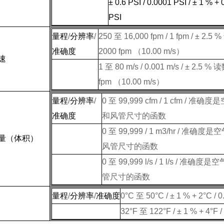
± 0.6 PSI / 0.0001 PSI / ± 1 % +
PSI
量程
/
分辨率
/
250
至
16,000 fpm / 1 fpm / ± 2.5 %
准确度
2000 fpm （
10.00 m
/s）
速
1
至
80 m
/s /
0.001 m
/s / ± 2.5 %
读
fpm （
10.00 m
/s）
量程
/
分辨率
/
0
至
99,999 cfm / 1 cfm /
准确度是
准确度
和风管尺寸的函数
0
至
99,999 /
1 m3
/hr /
准确度是空
量（体积）
风管尺寸的函数
0
至
99,999 l
/s /
1 l
/s /
准确度是空
管尺寸的函数
量程
/
分辨率
/
准确度
0°C
至
50°C
/ ± 1 % +
2°C
/
0
32°F
至
122°F
/ ± 1 % +
4°F
/