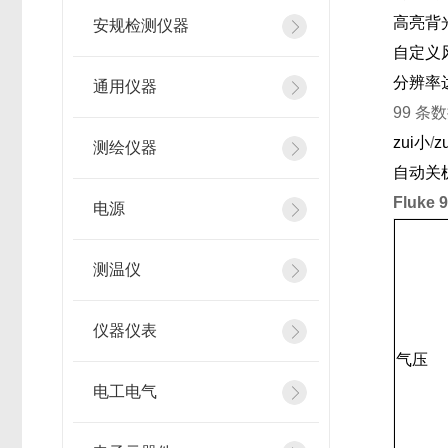
高亮背
安规检测仪器
自定义
分辨率
通用仪器
99
条数
zui小
/
z
测绘仪器
自动关
Fluke 
电源
测温仪
仪器仪表
气压
电工电气