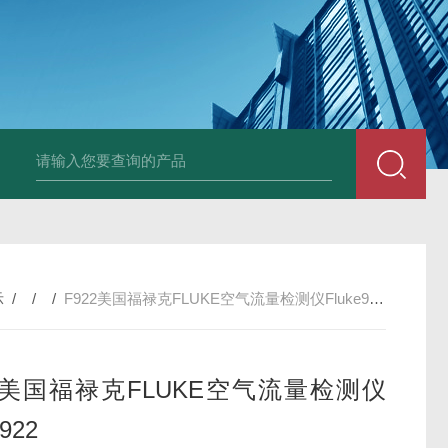
AZ86032荧光溶氧水质检测仪
DA501DM5E超声波测头
SHB-1K 
示
/ / /
F922美国福禄克FLUKE空气流量检测仪Fluke922F922美国福禄克FLUKE空气流量检测仪Fluke922
22美国福禄克FLUKE空气流量检测仪
e922