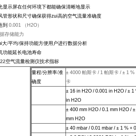
光显示屏在任何环境下都能确保清晰地显示
风管形状和尺寸确保获得zui高的空气流量准确度
达到
0.001 （H2O）
据存储能力
ui大
/
平均
/
保持功能方便用户进行数据分析
机功能延长电池寿命
922
空气流量检测仪技术指标
量程
/
分辨率
/
准
± 4000
帕斯卡
/ 1
帕斯卡
/ ± 1 %
确度
卡
±
16 in
H2O /
0.001 in
H2O / ± 1
in
H2O
±
400 mm
H2O /
0.1 mm
H2O / ±
mm
H2O
± 40 mbar / 0.01 mbar / ± 1 % + 