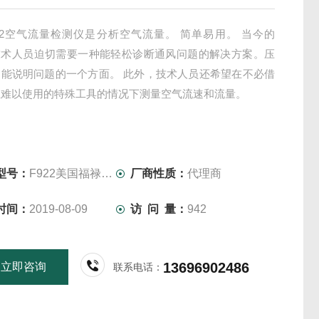
e 922空气流量检测仪是分析空气流量。 简单易用。 当今的
 技术人员迫切需要一种能轻松诊断通风问题的解决方案。压
只能说明问题的一个方面。 此外，技术人员还希望在不必借
且难以使用的特殊工具的情况下测量空气流速和流量。
型号：
F922美国福禄克FLUKE空气流量检测仪Fluke922
厂商性质：
代理商
时间：
2019-08-09
访 问 量：
942
13696902486
立即咨询
联系电话：