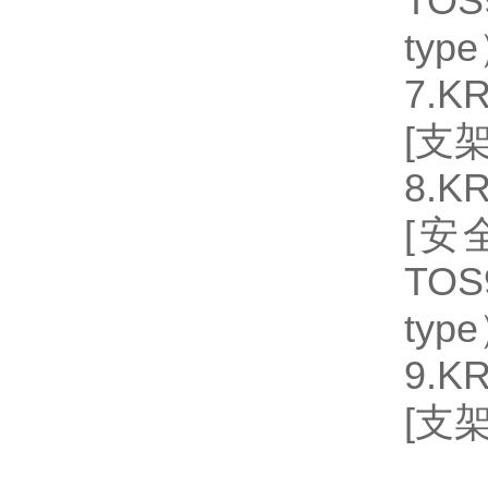
TO
typ
7.K
[支
8.K
[安
TO
typ
9.K
[支