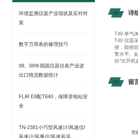
详
环境监测仪器产业现状及应对对
策
T40
单气
T40
仪器
数字万用表的修理技巧
便，能很
警水平。
自*次开机
08、09年我国仪器仪表产业进
出口情况数据统计
留
FLIR E8配T640，保障变电站安
全
TN-2381小巧型风速计/风速仪/
您
风速计/风量仪/风速风温