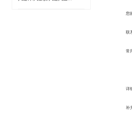
仪/TN2381的使用说明书
您
联
常
详
补