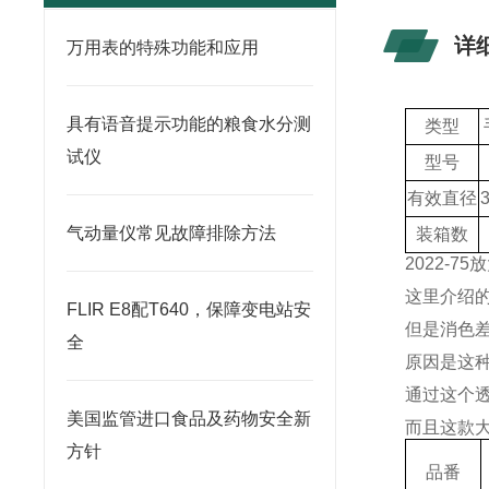
详
万用表的特殊功能和应用
具有语音提示功能的粮食水分测
类型
试仪
型号
有效直径
气动量仪常见故障排除方法
装箱数
2022-75
放
这里介绍
FLIR E8配T640，保障变电站安
但是消色
全
原因是这
通过这个
美国监管进口食品及药物安全新
而且这款
方针
品番