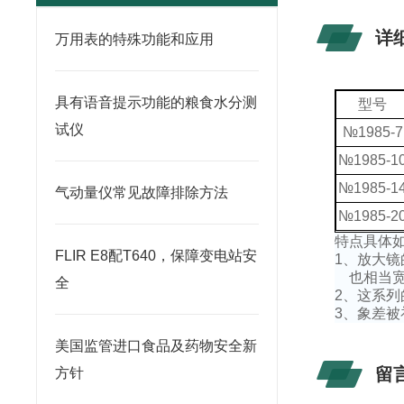
详
万用表的特殊功能和应用
具有语音提示功能的粮食水分测
型号
试仪
№
1985-7
№
1985-1
№
1985-1
气动量仪常见故障排除方法
№
1985-2
特点具体
FLIR E8配T640，保障变电站安
1
、放大镜
也相当
全
2
、这系列
3
、象差被
美国监管进口食品及药物安全新
留
方针