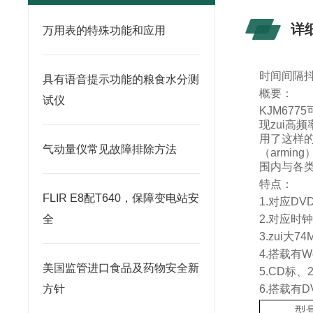
详
万用表的特殊功能和应用
时间间隔
具有语音提示功能的粮食水分测
概要：
试仪
KJM6775
现zui高频
用了这样
气动量仪常见故障排除方法
（
arming
围内与各
特点：
FLIR E8配T640，保障变电站安
1.
对应
DVD
全
2.
对应时
3.
zui大
74
4.
搭载有
W
美国监管进口食品及药物安全新
5.CD
标、
方针
6.
搭载有
D
型