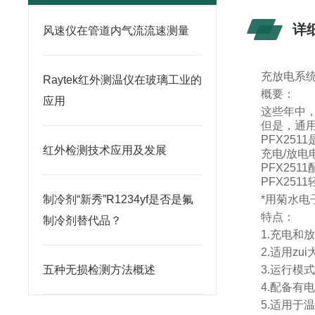
详
风速仪在管道内气流流速测量
充放电系
Raytek红外测温仪在玻璃工业的
概要：
应用
这些年中
但是，通
PFX2511
红外检测技术应用及发展
充电
/
放电
PFX2511
PFX2511
制冷剂“新秀”R1234yf是否是氟
*
用菊水电
特点：
制冷剂替代品？
1.
充电和
2.
适用zui
五种无损检测方法概述
3.
运行模
4.
配备有
5.
适用于