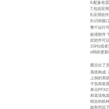
6.
配备有
7.
包括应
8.
应用软
9.
USB
接
整个运行
标准附件
"
此软件可
1GHz
或者
x86
的更新
图示出了
系统构成
上例的系
子负荷装
单元
PFX2
和直流电
组合的机
如有对以