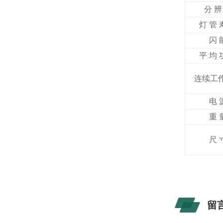
分
辨
灯
管
闪
平
均
连续工
电
重
尺
留