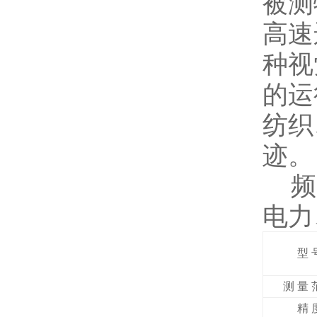
被测
高速
种视
的运
纺织
迹。
频
电力
型
测
量
精