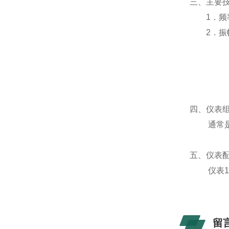
三、主要
1．频率范
2．振幅测
速 度
加速度
准
四、仪表
通常是传
五、仪表
仪表1台
留