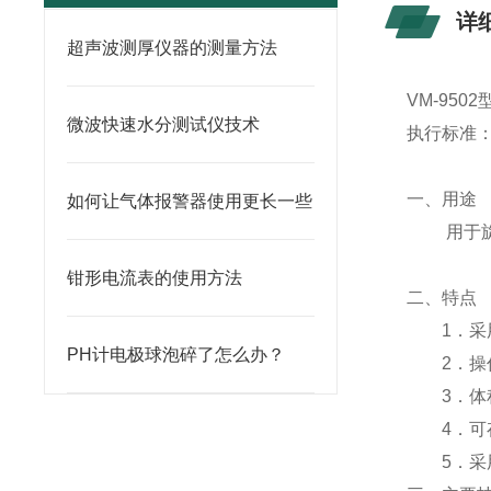
详
超声波测厚仪器的测量方法
VM-950
微波快速水分测试仪技术
执行标准： I
一、用途
如何让气体报警器使用更长一些
用于旋转
钳形电流表的使用方法
二、特点
1．采用
PH计电极球泡碎了怎么办？
2．操作
3．体积小
4．可存
5．采用