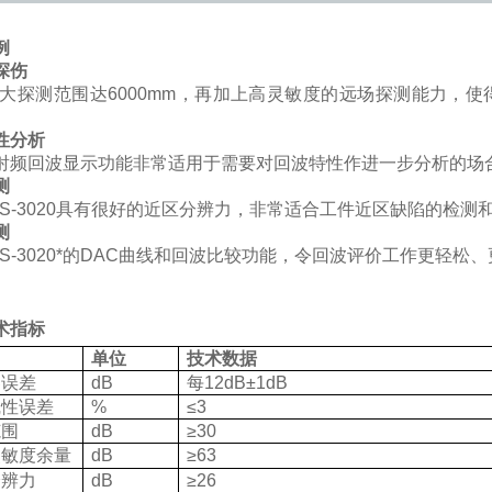
例
探伤
大探测范围达6000mm，再加上高灵敏度的远场探测能力，使得
性分析
频回波显示功能非常适用于需要对回波特性作进一步分析的场
测
-3020具有很好的近区分辨力，非常适合工件近区缺陷的检测
测
-3020*的DAC曲线和回波比较功能，令回波评价工作更轻松
术指标
单
位
技
术
数
据
器误差
dB
每12dB±1dB
线性误差
%
≤3
范围
dB
≥30
灵敏度余量
dB
≥63
分辨力
dB
≥26