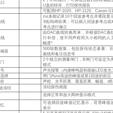
接口
U盘的转存，打印探伤报告
机
可配用HP-1020、HP-1120、Canon-
zui多能记录10个回波参考点并逐段显
曲线
3线间dB距离；可以插入回波参考点或
考点进行修正
由DAC曲线转换而来，并根据DAC曲
曲线
行补偿，使不同声程而大小相同的人
幅度*
500
组数据集，包括探伤状态参量、回
存储器
曲线和备注信息等
2
个独立的测量闸门，B闸门可设定为
闸门
模式
信号
声光报警（内接蜂鸣器和面板LED发光
点选择
闸门内zui高波的峰值或第1回波的前沿
评价
声程、水平距离、垂直距离、幅值、d
冻结探伤画面
波冻结
选择正常和放大两种显示模式
可选择回波峰值记忆显示，背景峰值
记忆
表示