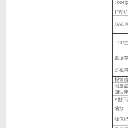
USB
打印
DAC
TCG
数据
监视
报警
测量
回波
A
型回
缩放
峰值