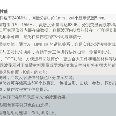
与性能
采样速率240MHz，测量分辨力0.1mm，zui小显示范围5mm。
率范围 0.5～15MHz，灵敏度余量高达63dB，分别突显宽频带
口可实现仪器内部存储数据、数据波形向U盘的转存，打印探伤
复频率可调，避免在探伤过程中出现混响信号。
跟踪功能，通过A、B闸门间的逻辑关系，容易实现水浸法探伤
忆与回波比较功能，有助于对工件进行快速扫查、测量和比较。
AC、TCG功能，方便进行回波评价，更适合大工件和粗晶材料等
回波显示对于薄壁材料测量或学术研究和定性分析将有很大的帮
量探头角度（K值）的功能。
伤时，二次反射波信号颜色区分显示功能。
存储器可存储高达500个数据集，包括波形、曲线、参数、探伤
单，操作过程文字信息提示。
彩色TFT液晶显示屏带来*的读测效果。
形颜色和字符颜色自由选择。
锂电池组可连续工作6小时以上。