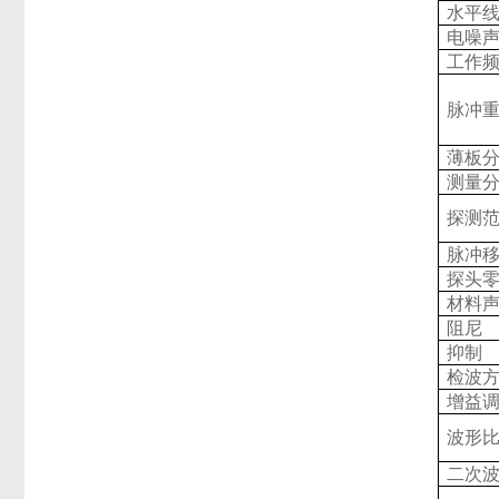
水平
电噪
工作
脉冲
薄板
测量
探测
脉冲
探头
材料
阻尼
抑制
检波
增益
波形
二次