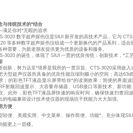
念与传统技术的*结合
—
满足你对*无暇的追求
3020 数字超声探伤仪是SIUI 新开发的高技术产品，它与 CTS-
-2020 等多种数字超声探伤仪组成一个更新换代的产品系列，
各种需要，为新老朋友提供更为优质的设备和服务。
-3020 的诞生，体现了 SIUI 一贯的优良传统：创新技术，
新
新，努力达至*境界是我所的一贯宗旨。CTS-3020采用嵌
把大型超声仪器所具备的优良性能压缩到极小的空间；高达63d
求；的彩色TFT液晶显示屏带给你*的读测效果；简便的界面波
、RF射频回波显示、大容量存储器、USB接口等新技术、新功能，
仪。此外，彩色TFT液晶屏快速的响应时间，确保快速扫查回
出的电磁兼容设计技术使仪器的现场抗干扰能力大大加强。
用方便
便、美观实用、中文菜单、操作简便、功能*。充分体现SIU
功能更上一层楼。