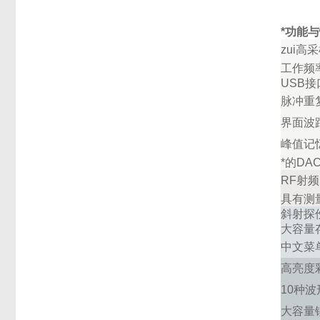
*功能
zui高
工作频
USB
接
脉冲重
界面波
峰值记
*的D
RF
射频
具有测
斜射探
大容量
中文菜
高亮度
10
种波
大容量