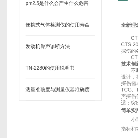
pm2.5是什么会产生什么危害
便携式气体检测仪的使用寿命
全新理
—
CTS-
CTS
发动机噪声诊断方法
探伤的
CTS
技术创
TN-2280的使用说明书
不断创
设计，
探伤需
测量准确度与测量仪器准确度
TCG
声探伤
适；突
简单实
小型轻
指标和