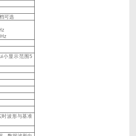
5三档可选
Hz
Hz
ui小显示范围5
）
实时波形与基准
据、数据波形向