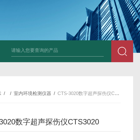
AZ86032荧光溶氧水质检测仪
DA501DM5E超声波测头
SHB-1K 
示
/ /
室内环境检测仪器
/
CTS-3020数字超声探伤仪CTS3020
-3020数字超声探伤仪CTS3020