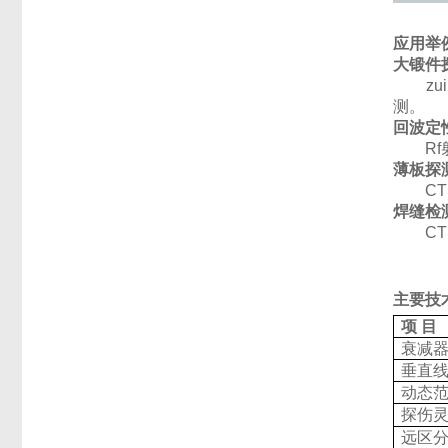
应用举
大锻件
zui
测。
回波定
Rf射
薄板探
CTS
焊缝检
CTS
主要技
项 目
衰减
垂直
动态
探伤
远区