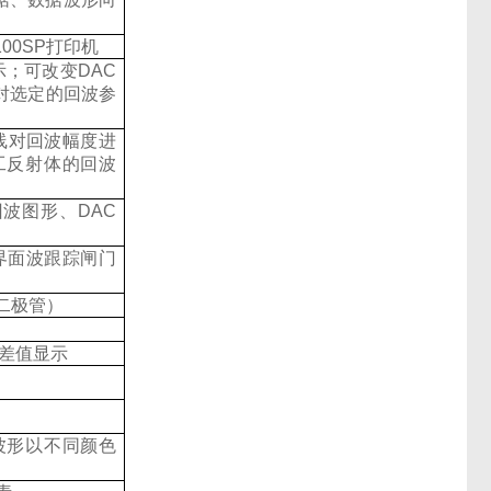
S100SP打印机
示；可改变DAC
对选定的回波参
线对回波幅度进
工反射体的回波
波图形、DAC
界面波跟踪闸门
二极管）
B差值显示
波形以不同颜色