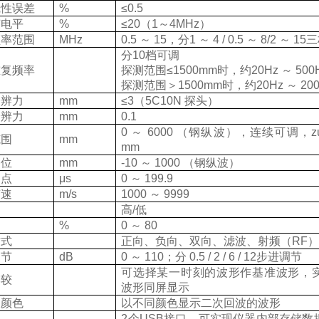
线性误差
%
≤0.5
声电平
%
≤20
（1～4MHz）
频率范围
MHz
0.5
～ 15，分1 ～ 4 / 0.5 ～ 8/2 ～ 1
分10档可调
重复频率
探测范围≤1500mm时，约20Hz ～ 500
探测范围＞1500mm时，约20Hz ～ 200
分辨力
mm
≤3
（5C10N 探头）
分辨力
mm
0.1
0
～ 6000 （钢纵波），连续可调，z
范围
mm
mm
移位
mm
-10
～ 1000 （钢纵波）
零点
μs
0
～ 199.9
声速
m/s
1000
～ 9999
高/低
%
0
～ 80
方式
正向、负向、双向、滤波、射频（RF
调节
dB
0
～ 110；分 0.5 / 2 / 6 / 12步进调节
可选择某一时刻的波形作基准波形，
比较
波形同屏显示
波颜色
以不同颜色显示二次回波的波形
2
个USB接口，可实现仪器内部存储数