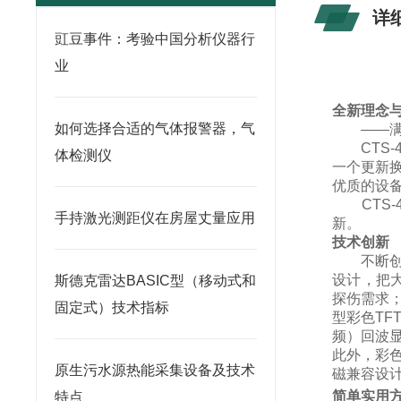
详
豇豆事件：考验中国分析仪器行
业
全新理念与
如何选择合适的气体报警器，气
——
CTS-4
体检测仪
一个更新
优质的设
CTS-4
手持激光测距仪在房屋丈量应用
新。
技术创新
不断创新，
设计，把
斯德克雷达BASIC型（移动式和
探伤需求
固定式）技术指标
型彩色TF
频）回波显
此外，彩
原生污水源热能采集设备及技术
磁兼容设
简单实用
特点