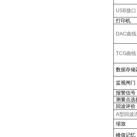
USB
接口
打印机
DAC
曲线
TCG
曲线
数据存储
监视闸门
报警信号
测量点选
回波评价
A
型回波
缩放
峰值记忆