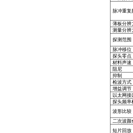
脉冲重复
薄板分辨
测量分辨
探测范围
脉冲移位
探头零点
材料声速
阻尼
抑制
检波方式
增益调节
以太网接
探头频率
波形比较
二次波颜
短片回放