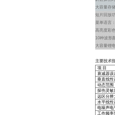
大容量存储
短片回放
菜单语言
高亮度彩色
10
种波形
大容量锂
主要技术
项 目
衰减器误
垂直线性
动态范围
探伤灵敏
远区分辨
水平线性
电噪声电
工作频率