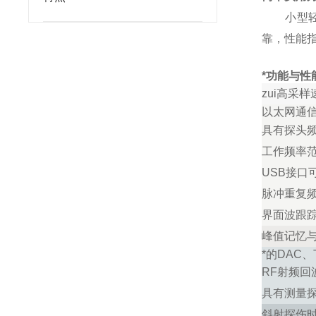
小型轻便
靠，性能
*功能与性
zui高采样
以太网通
具有探头
工作频率范
USB
接口
脉冲重复
界面波跟
峰值记忆
*的DAC
RF
射频回
具有测量
斜射探伤