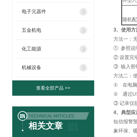
外型
电子元器件
随机
3
、使用方
五金机电
方法一：
① 参照
化工能源
② 设置完
③ 输入密
机械设备
方法二：
①
在电
查看全部产品 >>
②
通过U
③ 记录
4
、典型应
TECHNICAL ARTICLES
短信报警
相关文章
象环保、