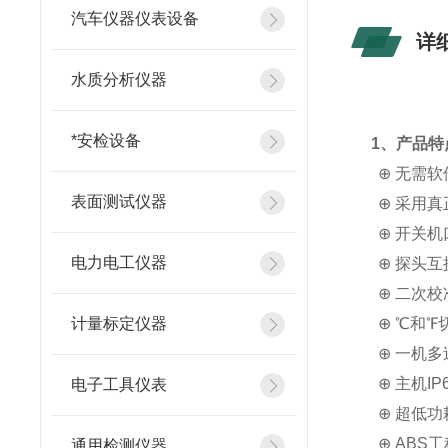
汽车仪器仪表设备
详
水质分析仪器
*安检设备
1
、产品特
⊕
无需软
表面测试仪器
⊕
采用真
⊕
开关机
电力电工仪器
⊕
探头互
⊕
二次校
计量标定仪器
⊕
℃和℉
⊕
一机多
⊕
主机I
电子工具仪表
⊕
超低功
⊕
ABS
通用检测仪器