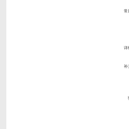
常
详
补