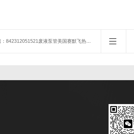
篇：
842312051521废液泵管美国赛默飞热电ICP原吸