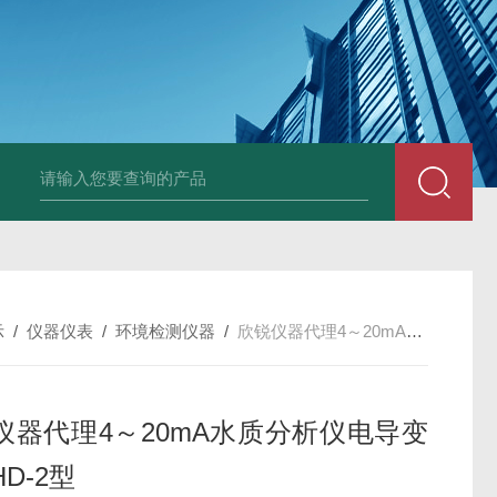
AZ86032荧光溶氧水质检测仪
DA501DM5E超声波测头
SHB-1K 
示
/
仪器仪表
/
环境检测仪器
/
欣锐仪器代理4～20mA水质分析仪电导变送器HD-2型
仪器代理4～20mA水质分析仪电导变
D-2型