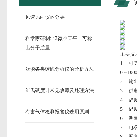
风速风向仪的分类
科学家研制出Z微小天平：可称
出分子质量
主要技
1． 可选
浅谈各类碳硫分析仪的分析方法
0～1000
2． 输
维氏硬度计常见故障及处理方法
3． 供
4． 
5． 温
有害气体检测报警仪选用原则
6． 测
7． 电
8． 配