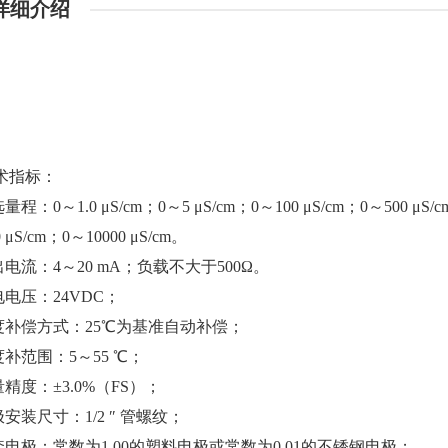
详细介绍
术指标：
量程：0～1.0 μS/cm；0～5 μS/cm；0～100 μS/cm；0～500 μS/
 μS/cm；0～10000 μS/cm。
出电流：4～20 mA；负载不大于500Ω。
电电压：24VDC；
温度补偿方式：25℃为基准自动补偿；
度补范围：5～55 ℃；
量精度：±3.0%（FS）；
极安装尺寸：1/2 ″ 管螺纹；
套电极：常数为1.00的塑料电极或常数为0.01的不锈钢电极；