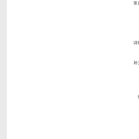
常
详
补