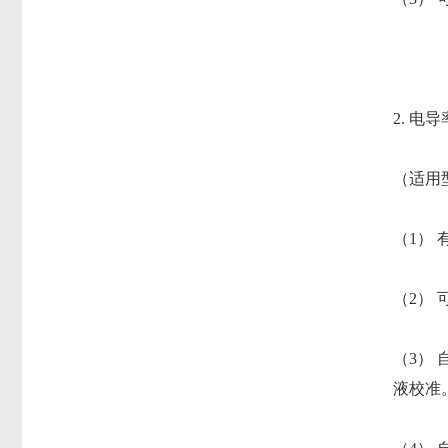
2. 电
（适用型
（1）
（2）
（3）
液校准