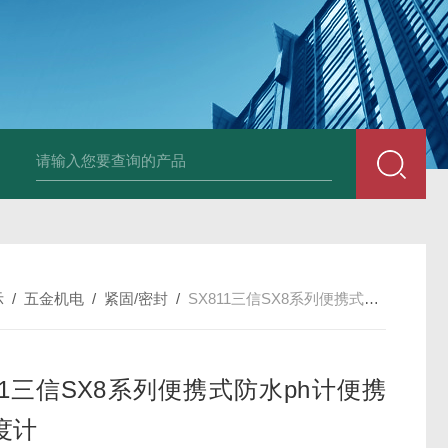
AZ86032荧光溶氧水质检测仪
DA501DM5E超声波测头
SHB-1K 
示
/
五金机电
/
紧固/密封
/
SX811三信SX8系列便携式防水ph计便携式酸度计
811三信SX8系列便携式防水ph计便携
度计