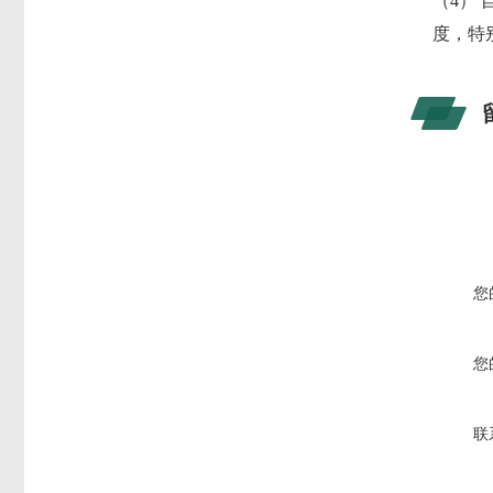
（4）
度，特
您
您
联