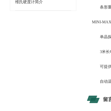
维氏硬度计简介
条形重复
MINI-
单晶探头(频
3米长
可提供
自动温
留