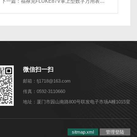
下一篇：
福禄克FLUKE87V掌上型数字万用表F87V真有效值F88V全自动FLUKE88V
微信扫一扫
邮箱：fj1718@163.com
传真：0592-3110660
地址：厦门市园山南路800号联发电子市场A幢1015室
sitmap.xml
管理登陆