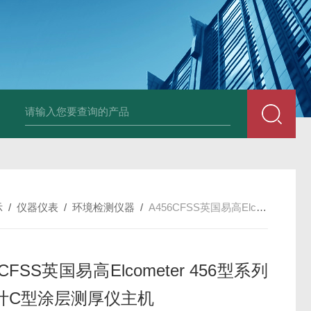
AZ86032荧光溶氧水质检测仪
DA501DM5E超声波测头
SHB-1K 
示
/
仪器仪表
/
环境检测仪器
/
A456CFSS英国易高Elcometer 456型系列膜厚计C型涂层测厚仪主机
6CFSS英国易高Elcometer 456型系列
计C型涂层测厚仪主机