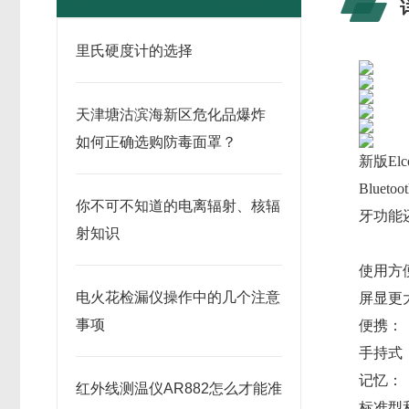
里氏硬度计的选择
天津塘沽滨海新区危化品爆炸
如何正确选购防毒面罩？
新版El
Blue
你不可不知道的电离辐射、核辐
牙功能
射知识
使用方
电火花检漏仪操作中的几个注意
屏显更
事项
便携：
手持式
记忆：
红外线测温仪AR882怎么才能准
标准型