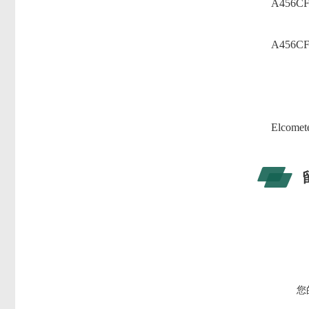
A456C
A456C
Elco
您