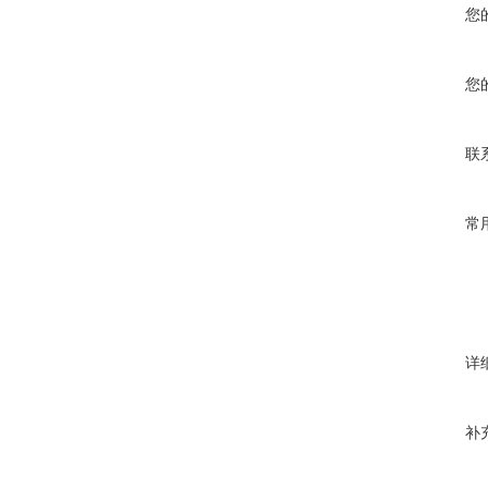
您
您
联
常
详
补