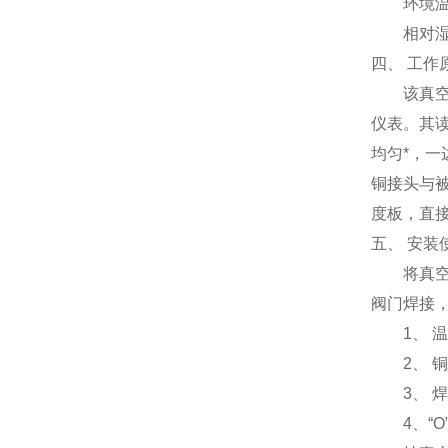
环境温度
相对湿度
四、 工作
该真空计
仪表。其
均匀*，一
铜接头与
度板，直
五、 安装
将真空计
阀门焊接
1、 温
2、 铜
3、 焊
4、“O