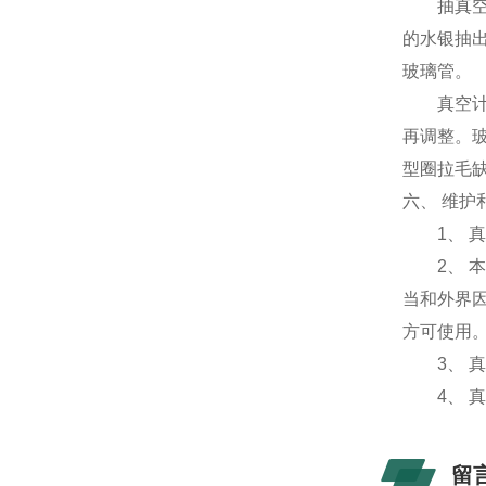
抽真空时
的水银抽
玻璃管。
真空计玻
再调整。
型圈拉毛缺
六、 维护
1、 真
2、 本
当和外界
方可使用
3、 真
4、 真
留