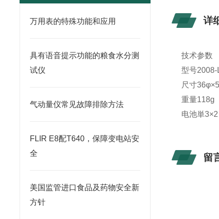
详
万用表的特殊功能和应用
具有语音提示功能的粮食水分测
技术参数
试仪
型号
2008-
尺寸
36φ×
重量
118g
气动量仪常见故障排除方法
电池単
3×2
FLIR E8配T640，保障变电站安
全
留
美国监管进口食品及药物安全新
方针