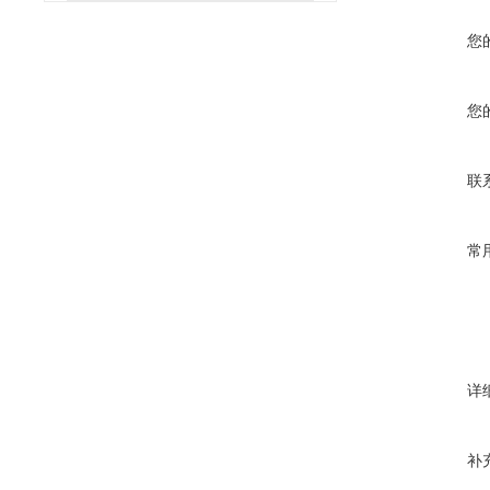
您
您
联
常
详
补